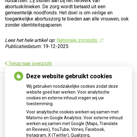
huisartsen. Zij sluiten aan bij het netwerk van
abortusklinieken. De zorg wordt betaald uit een
gemeentelijk noodfonds. Het doel is om veilige en
toegankelijke abortuszorg te bieden aan alle vrouwen, ook
zonder identiteitspapieren.
Lees het hele artikel op:
Nationale zorggids
Publicatiedatum:
19-12-2025
Terug naar overzicht
Deze website gebruikt cookies
Wij gebruiken noodzakelijke cookies zodat deze
website goed kan werken. Voor analytische
cookies en externe inhoud vragen wij uw
toestemming.
Voor analytische cookies werken wij samen met
Patiënten
Matomo en Google Analytics. Voor externe inhoud
omgeving
werken wij samen met Google (Maps, Translate
en Reviews), YouTube, Vimeo, Facebook,
Instagram, X (Twitter), Qualizorg,