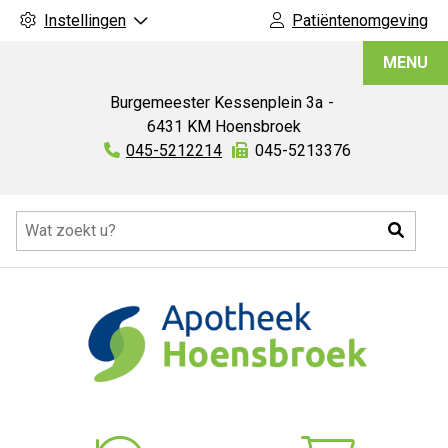
Instellingen
Patiëntenomgeving
Apotheek
MENU
Hoensbroek
Burgemeester Kessenplein
3a
6431 KM
Hoensbroek
Tel:
045-5212214
Fax:
045-5213376
Hoofdmenu
Zoeke