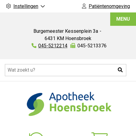
Instellingen
Patiëntenomgeving
Apotheek
MENU
Hoensbroek
Burgemeester Kessenplein
3a
6431 KM
Hoensbroek
Tel:
045-5212214
Fax:
045-5213376
Hoofdmenu
Zoeke