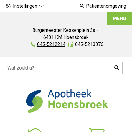
Instellingen
Patiëntenomgeving
Apotheek
MENU
Hoensbroek
Burgemeester Kessenplein
3a
6431 KM
Hoensbroek
Tel:
045-5212214
Fax:
045-5213376
Hoofdmenu
Zoeke