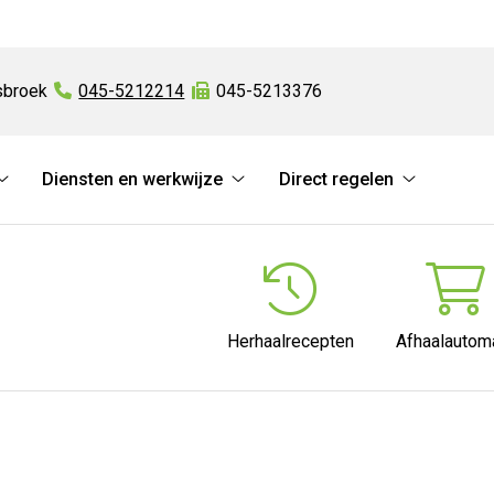
broek
Tel:
045-5212214
Fax:
045-5213376
Diensten en werkwijze
Direct regelen
Online
Diensten
Direct
diensten
en
regelen
submenu
werkwijze
submenu
submenu
Herhaalrecepten
Afhaalautom