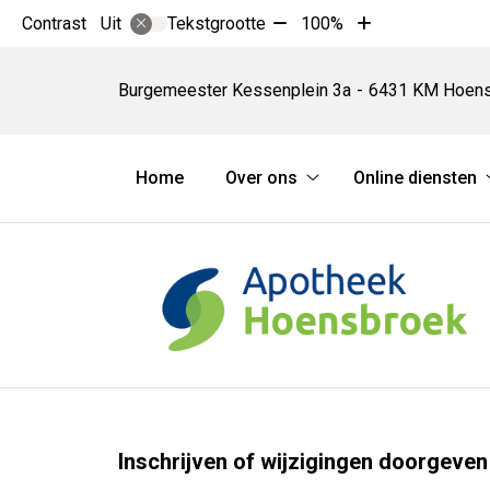
Tekst
Tekst
Contrast
Tekstgrootte
100%
Uit
verkleinen
vergroten
Apotheek
met
met
Hoensbroek
Burgemeester Kessenplein
3a
6431 KM
Hoens
10%
10%
Hoofdmenu
Home
Over ons
Online diensten
Over
ons
submenu
Inschrijven of wijzigingen doorgeven