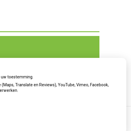
ij uw toestemming.
 (Maps, Translate en Reviews), YouTube, Vimeo, Facebook,
verwerken.
cy verklaring
|
Cookie-instellingen
|
Voorwaarden