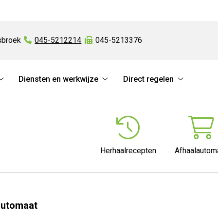
broek
Tel:
045-5212214
Fax:
045-5213376
Diensten en werkwijze
Direct regelen
Online
Diensten
Direct
diensten
en
regelen
submenu
werkwijze
submenu
submenu
Herhaalrecepten
Afhaalautom
lautomaat