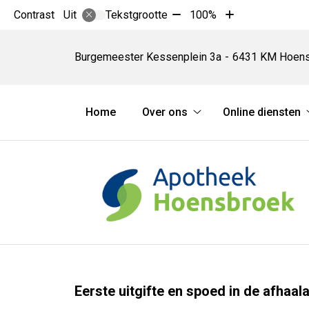
Tekst
Tekst
Contrast
Tekstgrootte
100%
Uit
verkleinen
vergroten
Apotheek
met
met
Hoensbroek
Burgemeester Kessenplein
3a
6431 KM
Hoens
10%
10%
Hoofdmenu
Home
Over ons
Online diensten
Over
ons
submenu
Eerste uitgifte en spoed in de afhaa